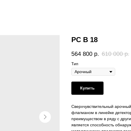
PC B 18
564 800
р.
610 000
р.
Тип
Купить
Сверхчувствительный арочный
флагманом в линейке детекто
преимуществом в ряду с дру
является способность обнару