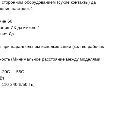
 сторонним оборудованием (сухие контакты) да
нения настроек 1
мин 60
ания ИК-датчиков: 4
ения Да
в при параллельном использовании (кол-во рабочих
ость (Минимальное расстояние между моделями
-20С - +55С
Вт
 110-240 В/50 Гц