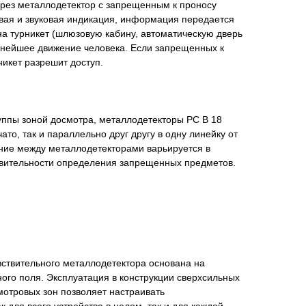
ерез металлодетектор с запрещенным к проносу
вая и звуковая индикация, информация передается
а турникет (шлюзовую кабину, автоматическую дверь
альнейшее движение человека. Если запрещенных к
никет разрешит доступ.
уппы зоной досмотра, металлодетекторы РС В 18
ато, так и параллельно друг другу в одну линейку от
яние между металлодетекторами варьируется в
ствительности определения запрещенных предметов.
вствительного металлодетектора основана на
ого поля. Эксплуатация в конструкции сверхсильных
мотровых зон позволяет настраивать