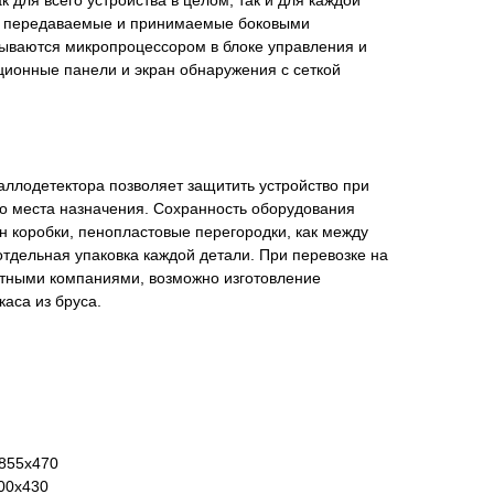
ак для всего устройства в целом, так и для каждой
лы передаваемые и принимаемые боковыми
ываются микропроцессором в блоке управления и
ционные панели и экран обнаружения с сеткой
ллодетектора позволяет защитить устройство при
до места назначения. Сохранность оборудования
н коробки, пенопластовые перегородки, как между
 отдельная упаковка каждой детали. При перевозке на
тными компаниями, возможно изготовление
каса из бруса.
х855х470
00х430