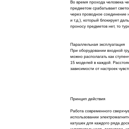
Во время прохода человека ч
предметом срабатывает свето
через проводное соединение н
и т.д.), который блокирует д
проносу предметов нет, то тур
Параллельная эксплуатация
При оборудовании входной гр
можно располагать как ступенч
15 моделей в каждой. Рассто
зависимости от настроек чув
Принцип действия
Работа современного сверхчу
использовании электромагнитн
катушек для каждого ряда дос