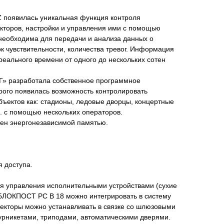
 появилась уникальная функция контроля
екторов, настройки и управления ими с помощью
 необходима для передачи и анализа данных о
ок чувствительности, количества тревог. Информация
еального времени от одного до нескольких сотен
 разработала собственное программное
рого появилась возможность контролировать
бъектов как: стадионы, ледовые дворцы, концертные
п. с помощью нескольких операторов.
ен энергонезависимой памятью.
я доступа.
я управления исполнительными устройствами (сухие
 БЛОКПОСТ РС В 18 можно интегрировать в систему
текторы можно устанавливать в связке со шлюзовыми
урникетами, триподами, автоматическими дверями.