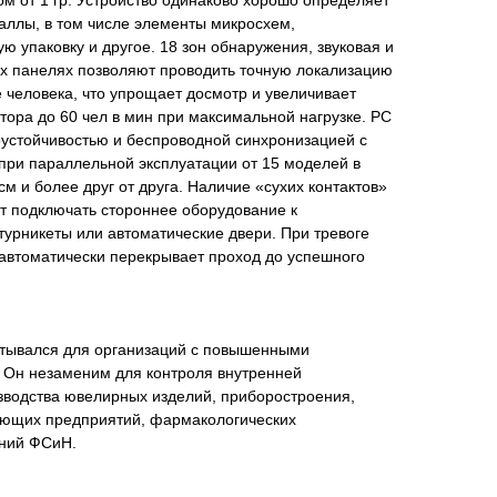
м от 1 гр. Устройство одинаково хорошо определяет
аллы, в том числе элементы микросхем,
ю упаковку и другое. 18 зон обнаружения, звуковая и
ых панелях позволяют проводить точную локализацию
 человека, что упрощает досмотр и увеличивает
тора до 60 чел в мин при максимальной нагрузке. РС
оустойчивостью и беспроводной синхронизацией с
при параллельной эксплуатации от 15 моделей в
см и более друг от друга. Наличие «сухих контактов»
т подключать стороннее оборудование к
турникеты или автоматические двери. При тревоге
 автоматически перекрывает проход до успешного
тывался для организаций с повышенными
. Он незаменим для контроля внутренней
зводства ювелирных изделий, приборостроения,
ающих предприятий, фармакологических
ений ФСиН.