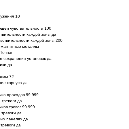
ружения 18
бщей чувствительности 100
твительности каждой зоны да
увствительности каждой зоны 200
емагнитные металлы
 Точная
я сохранения установок да
ики да
рамм 72
ие корпуса да
ика проходов 99 999
 тревоги да
ков тревог 99 999
 тревоги да
ных панелях да
тревоги да