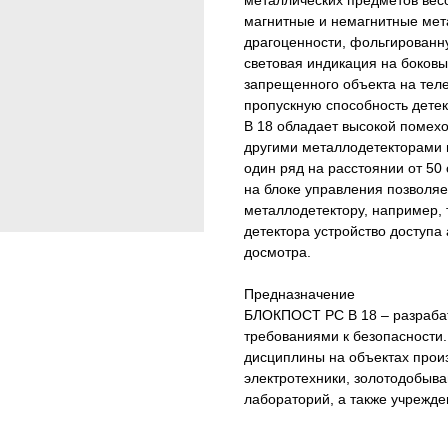
металлических предметов весо
магнитные и немагнитные мет
драгоценности, фольгированну
световая индикация на боков
запрещенного объекта на теле
пропускную способность детек
В 18 обладает высокой помех
другими металлодетекторами 
один ряд на расстоянии от 50 
на блоке управления позволяе
металлодетектору, например, 
детектора устройство доступа
досмотра.
Предназначение
БЛОКПОСТ РС В 18 – разраба
требованиями к безопасности
дисциплины на объектах прои
электротехники, золотодобыв
лабораторий, а также учрежд